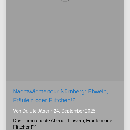
Nachtwächtertour Nürnberg: Ehweib,
Fräulein oder Flittchen!?
Von
Dr. Ute Jäger
24. September 2025
Das Thema heute Abend: „Ehweib, Fräulein oder
Flittchen!?“