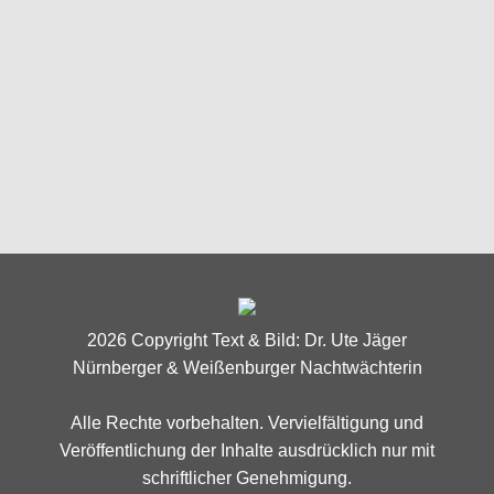
Nachtwächtertour Nürnberg: Schnüffler,
Spitzel und Verräter
Von
Dr. Ute Jäger
28. Mai 2025
Das Thema für heute Abend: „Schnüffler, Spitzel
und Verräter“
2026 Copyright Text & Bild: Dr. Ute Jäger
Nürnberger & Weißenburger Nachtwächterin
Alle Rechte vorbehalten. Vervielfältigung und
Veröffentlichung der Inhalte ausdrücklich nur mit
schriftlicher Genehmigung.