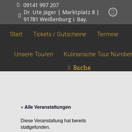
09141 997 207
Dr. Ute Jäger | Marktplatz 8 |
Faceboo
91781 Weißenburg i. Bay.
page
Start
Tickets / Gutscheine
Termine
opens
in
new
Unsere Touren
Kulinarische Tour Nürnbe
window
Suche
Search:
« Alle Veranstaltungen
Diese Veranstaltung hat bereits
stattgefunden.