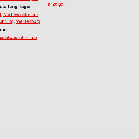
anzeigen
staltung-Tags:
d
,
Nachtwächtertour
,
führung
,
Weißenburg
te:
achtwaechterin.de