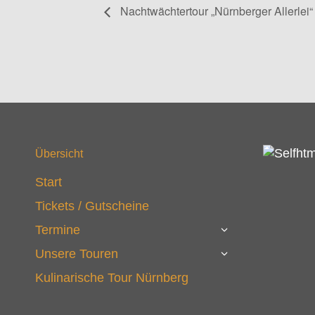
Nachtwächtertour „Nürnberger Allerlei“
Übersicht
Start
Tickets / Gutscheine
Termine
Unsere Touren
Kulinarische Tour Nürnberg