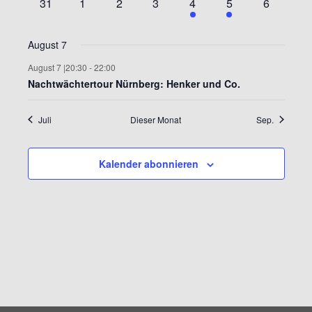
0
0
0
0
1
1
0
31
1
2
3
4
5
6
Veranstaltungen
Veranstaltungen
Veranstaltungen
Veranstaltungen
Veranstaltung
Veranstaltung
Veranstal
August 7
August 7 |20:30
-
22:00
Nachtwächtertour Nürnberg: Henker und Co.
Juli
Dieser Monat
Sep.
Kalender abonnieren